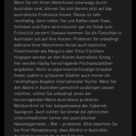
Wenn Sie mit Ihrem Motorhome unterwegs durch
Australien sind, können Sie sich bereits jetzt auf das
australische Frühstück freuen: Dieses ist sehr
reichhaltig, denn neben Tee und Kaffee sowie Toast,
Schinken und Eiern wird mitunter gar ein Steak zum
Frühstück serviert! Sowieso kommen Sie als Fleischfan in
Australien voll auf Ihre Kosten: Probieren Sie unbedingt
während Ihrer Motorhome-Ferien auch exotische
Fleischsorten wie Känguru oder Emu! Fischfans
hingegen werden an den Küsten Australiens fündig –
hier werden häufig hervorragende Fischspezialitäten
angeboten. Nicht so experimentierfreudige Urlauber
finden zudem in grösseren Städten auch immer ein
reichhaltiges Angebot internationaler Küche. Wenn Sie
den Abend in Australien gemütlich ausklingen lassen
möchten, sollten Sie unbedingt einen der
hervorragenden Weine Australiens probieren.
Weltberühmt ist hier beispielsweise der Cabernet
Sauvignon. Auch sollten Sie einmal die zahlreichen
unterschiedlichen Sorten des australischen
Nationalgetränks – Bier – probieren. Bitte beachten Sie
bei Ihrer Reiseplanung, dass Alkohol in Australien
deutlich teurer ist als in der Schweiz.