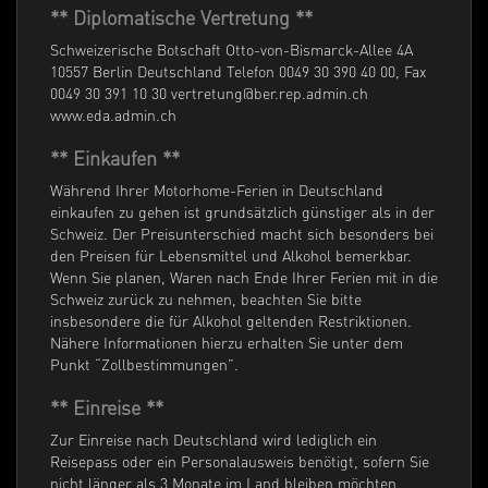
** Diplomatische Vertretung **
Schweizerische Botschaft Otto-von-Bismarck-Allee 4A
10557 Berlin Deutschland Telefon 0049 30 390 40 00, Fax
0049 30 391 10 30 vertretung@ber.rep.admin.ch
www.eda.admin.ch
** Einkaufen **
Während Ihrer Motorhome-Ferien in Deutschland
einkaufen zu gehen ist grundsätzlich günstiger als in der
Schweiz. Der Preisunterschied macht sich besonders bei
den Preisen für Lebensmittel und Alkohol bemerkbar.
Wenn Sie planen, Waren nach Ende Ihrer Ferien mit in die
Schweiz zurück zu nehmen, beachten Sie bitte
insbesondere die für Alkohol geltenden Restriktionen.
Nähere Informationen hierzu erhalten Sie unter dem
Punkt “Zollbestimmungen”.
** Einreise **
Zur Einreise nach Deutschland wird lediglich ein
Reisepass oder ein Personalausweis benötigt, sofern Sie
nicht länger als 3 Monate im Land bleiben möchten.