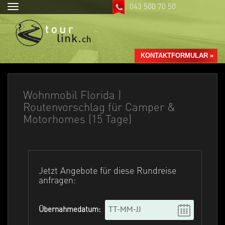
043 500 70 50
Toggle
navigation
KONTAKTFORMULAR »
Wohnmobil Florida |
Routenvorschlag für Camper &
Motorhomes (15 Tage)
Jetzt Angebote für diese Rundreise
anfragen:
Übernahmedatum: